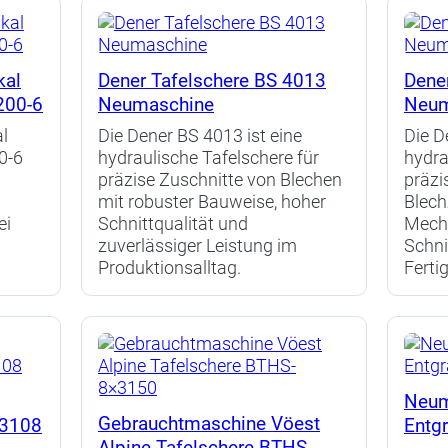
kal
Dener Tafelschere BS 4013
Dene
200-6
Neumaschine
Neum
l
Die Dener BS 4013 ist eine
Die D
0-6
hydraulische Tafelschere für
hydra
m
präzise Zuschnitte von Blechen
präzi
mit robuster Bauweise, hoher
Blech
ei
Schnittqualität und
Mech
zuverlässiger Leistung im
Schnit
Produktionsalltag.
Ferti
Neum
Gebrauchtmaschine Vöest
 3108
Entg
Alpine Tafelschere BTHS-