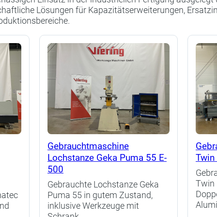
chaftliche Lösungen für Kapazitätserweiterungen, Ersatzi
roduktionsbereiche.
Gebrauchtmaschine
Gebr
Lochstanze Geka Puma 55 E-
Twin 
500
Gebr
Twin 
Gebrauchte Lochstanze Geka
Doppe
matec
Puma 55 in gutem Zustand,
Alumi
und
inklusive Werkzeuge mit
Schrank.