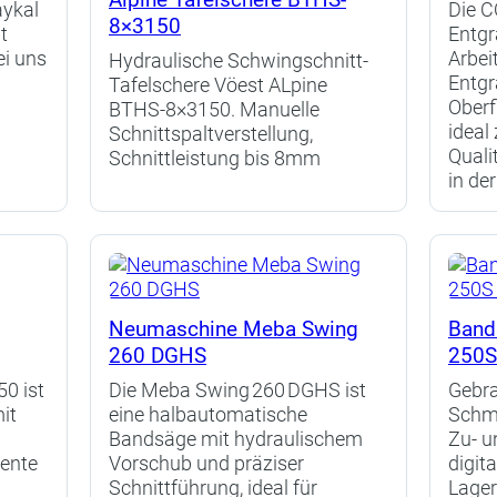
aykal
Die 
8×3150
t
Entg
i uns
Arbeit
Hydraulische Schwingschnitt-
Entgr
Tafelschere Vöest ALpine
Oberf
BTHS-8×3150. Manuelle
ideal
Schnittspaltverstellung,
Quali
Schnittleistung bis 8mm
in de
Neumaschine Meba Swing
Band
260 DGHS
250S
50 ist
Die Meba Swing 260 DGHS ist
Gebr
it
eine halbautomatische
Schm
Bandsäge mit hydraulischem
Zu- u
iente
Vorschub und präziser
digit
Schnittführung, ideal für
Lager