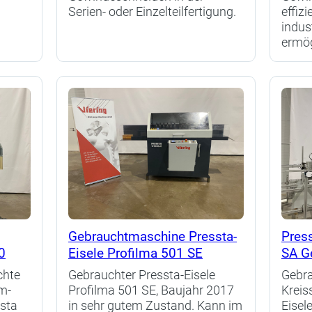
Serien- oder Einzelteilfertigung.
effiz
indus
ermög
Gebrauchtmaschine Pressta-
Press
0
Eisele Profilma 501 SE
SA G
chte
Gebrauchter Pressta-Eisele
Gebr
m-
Profilma 501 SE, Baujahr 2017
Kreis
ssta
in sehr gutem Zustand. Kann im
Eisel