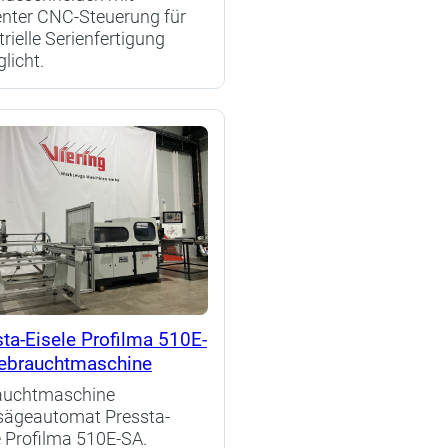
ienter CNC-Steuerung für
trielle Serienfertigung
licht.
ta-Eisele Profilma 510E-
ebrauchtmaschine
auchtmaschine
sägeautomat Pressta-
e Profilma 510E-SA.