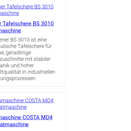
r Tafelschere BS 3010
aschine
ener BS 3010 ist eine
ulische Tafelschere für
se, geradlinige
zuschnitte mit stabiler
anik und hoher
tqualität in industriellen
gungsprozessen.
aschine COSTA MD4
ratmaschine