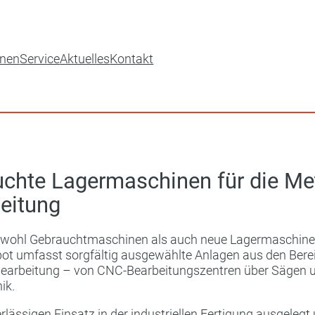
inen
Service
Aktuelles
Kontakt
chte Lagermaschinen für die Met
eitung
 sowohl Gebrauchtmaschinen als auch neue Lagermaschinen 
ot umfasst sorgfältig ausgewählte Anlagen aus den Bere
bearbeitung – von CNC-Bearbeitungszentren über Sägen u
ik.
lässigen Einsatz in der industriellen Fertigung ausgelegt 