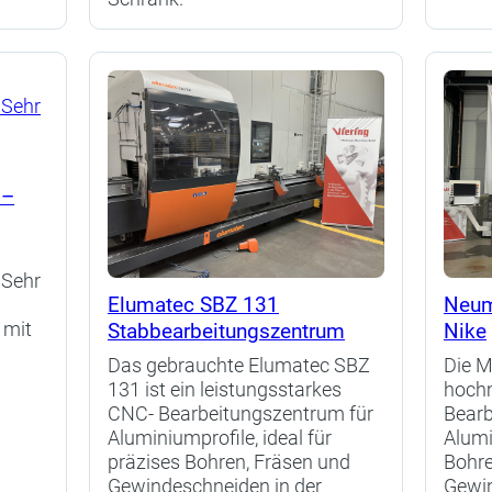
 –
 Sehr
Elumatec SBZ 131
Neum
Stabbearbeitungszentrum
Nike
 mit
Das gebrauchte Elumatec SBZ
Die M
131 ist ein leistungsstarkes
hoch
CNC- Bearbeitungszentrum für
Bearb
Aluminiumprofile, ideal für
Alumi
präzises Bohren, Fräsen und
Bohre
Gewindeschneiden in der
Gewi