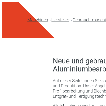
Zum
Inhalt
springen
Maschinen
Hersteller
Gebrauchtmasch
Neue und gebrau
Aluminiumbearb
Auf dieser Seite finden Sie
und Produktion. Unser Angeb
Profilbearbeitung und Blech
Entgrat- und Fertigungstechn
Alle Maschinen sind auf zuver