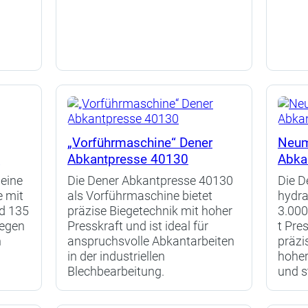
„Vorführmaschine“ Dener
Neum
e
Abkantpresse 40130
Abka
 eine
Die Dener Abkantpresse 40130
Die D
e mit
als Vorführmaschine bietet
hydra
d 135
präzise Biegetechnik mit hoher
3.000
iegen
Presskraft und ist ideal für
t Pres
n
anspruchsvolle Abkantarbeiten
präzi
in der industriellen
hoher
Blechbearbeitung.
und s