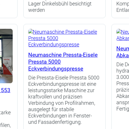
8
Lager Dinkelsbühl besichtigt
Kompl
werden
Entla
Neum
Neumaschine Pressta-Eisele
Abka
Pressta 5000
Die D
Eckverbindungspresse
hydra
3.000
Die Pressta‑Eisele Pressta 5000
Press
Eckverbindungspresse ist eine
 553
präzi
leistungsstarke Maschine zur
Abkan
kraftvollen und präzisen
anspr
Verbindung von Profilrahmen,
e
Fert
ausgelegt für stabile
tarke
Eckverbindungen in Fenster‑
und Fassadenfertigung.
ilen,