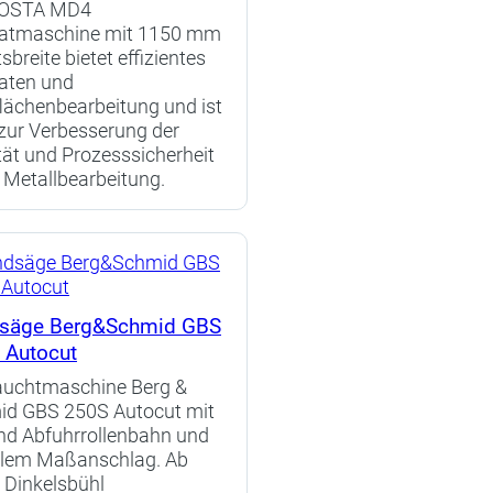
COSTA MD4
ratmaschine mit 1150 mm
sbreite bietet effizientes
aten und
lächenbearbeitung und ist
 zur Verbesserung der
tät und Prozesssicherheit
r Metallbearbeitung.
säge Berg&Schmid GBS
 Autocut
auchtmaschine Berg &
id GBS 250S Autocut mit
nd Abfuhrrollenbahn und
alem Maßanschlag. Ab
 Dinkelsbühl