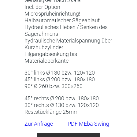
Genauigkeit nach Skala
Incl. der Option
Microsprüheinrichtung!
Halbautomatischer Sägeablauf
Hydraulisches Heben / Senken des
Sägerahmens
hydraulische Materialspannung über
Kurzhubzylinder
Eilgangabsenkung bis
Materialoberkante
30° links Ø 130 bzw. 120×120
45° links Ø 200 bzw. 180×180
90° Ø 260 bzw. 300×260
45° rechts Ø 200 bzw. 180×180
30° rechts Ø 130 bzw. 120×120
Reststücklänge 25mm
Zur Anfrage
PDF MEba Swing