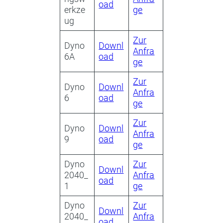
oad
erkze
ge
ug
Zur
Dyno
Downl
Anfra
6A
oad
ge
Zur
Dyno
Downl
Anfra
6
oad
ge
Zur
Dyno
Downl
Anfra
9
oad
ge
Dyno
Zur
Downl
2040_
Anfra
oad
1
ge
Dyno
Zur
Downl
2040_
Anfra
oad