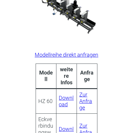
Modellreihe direkt anfragen
weite
Mode
Anfra
re
ll
ge
Infos
Zur
Downl
HZ 60
Anfra
oad
ge
Eckve
rbindu
Zur
Downl
ngsw
Anfra