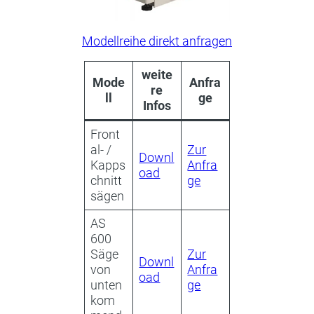
Modellreihe direkt anfragen
weite
Mode
Anfra
re
ll
ge
Infos
Front
al- /
Zur
Downl
Kapps
Anfra
oad
chnitt
ge
sägen
AS
600
Säge
Zur
Downl
von
Anfra
oad
unten
ge
kom