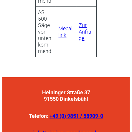
mend
AS
500
Säge
Zur
Mecal
von
Anfra
link
unten
ge
kom
mend
Heininger Straße 37
91550 Dinkelsbühl
Telefon:
+49 (0) 9851 / 58909-0