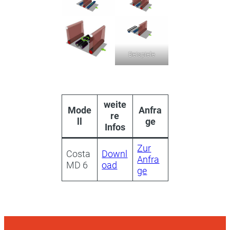
Beispiele
weite
Mode
Anfra
re
ll
ge
Infos
Zur
Costa
Downl
Anfra
MD 6
oad
ge